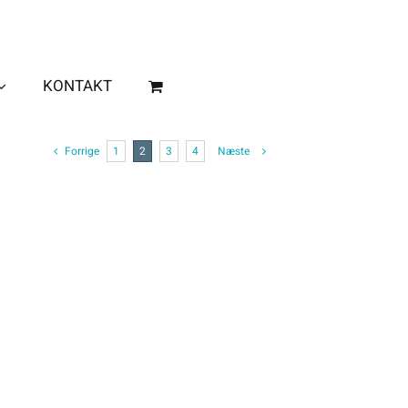
KONTAKT
Forrige
1
2
3
4
Næste