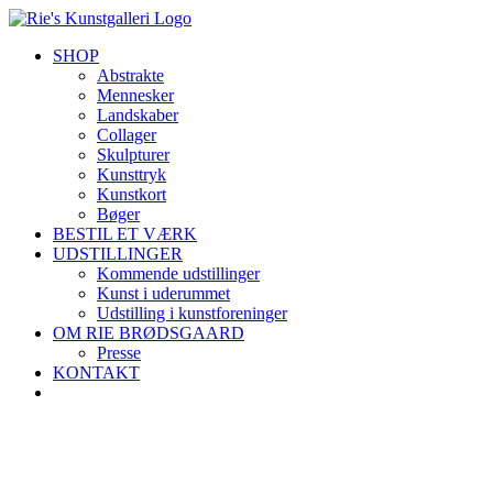
Skip
to
SHOP
content
Abstrakte
Mennesker
Landskaber
Collager
Skulpturer
Kunsttryk
Kunstkort
Bøger
BESTIL ET VÆRK
UDSTILLINGER
Kommende udstillinger
Kunst i uderummet
Udstilling i kunstforeninger
OM RIE BRØDSGAARD
Presse
KONTAKT