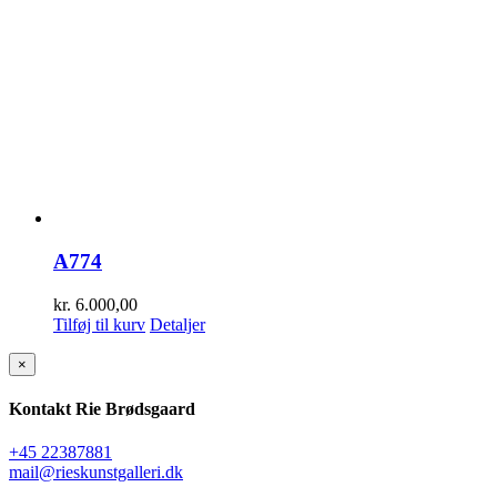
A774
kr.
6.000,00
Tilføj til kurv
Detaljer
Close
×
product
quick
Kontakt Rie Brødsgaard
view
+45 22387881
mail@rieskunstgalleri.dk