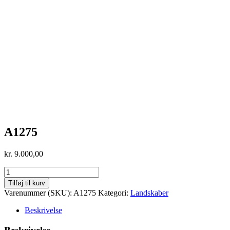
A1275
kr.
9.000,00
A1275
antal
Tilføj til kurv
Varenummer (SKU):
A1275
Kategori:
Landskaber
Beskrivelse