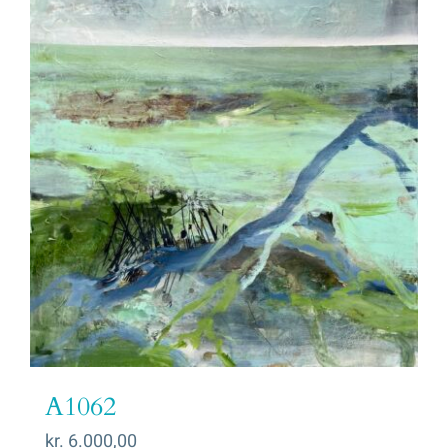
A1062
kr.
6.000,00