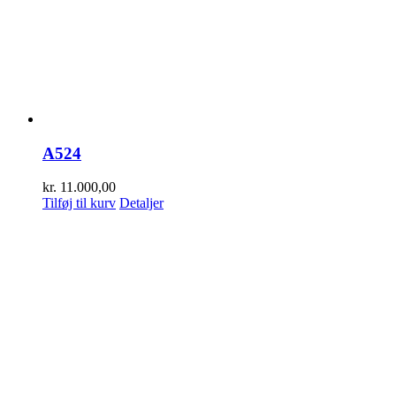
A524
kr.
11.000,00
Tilføj til kurv
Detaljer