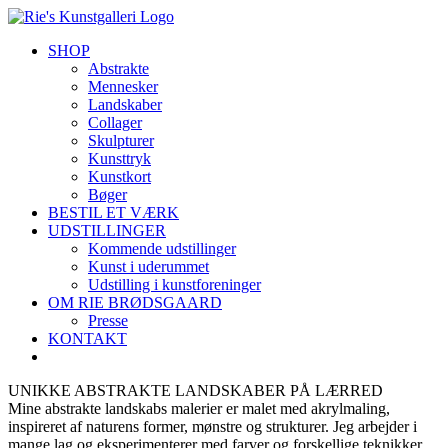
Skip
to
SHOP
content
Abstrakte
Mennesker
Landskaber
Collager
Skulpturer
Kunsttryk
Kunstkort
Bøger
BESTIL ET VÆRK
UDSTILLINGER
Kommende udstillinger
Kunst i uderummet
Udstilling i kunstforeninger
OM RIE BRØDSGAARD
Presse
KONTAKT
UNIKKE ABSTRAKTE LANDSKABER PÅ LÆRRED
Mine abstrakte landskabs malerier er malet med akrylmaling,
inspireret af naturens former, mønstre og strukturer. Jeg arbejder i
mange lag og eksperimenterer med farver og forskellige teknikker