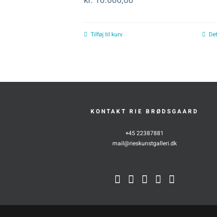
kr.
10.000,00
Tilføj til kurv
Det
KONTAKT RIE BRØDSGAARD
+45 22387881
mail@rieskunstgalleri.dk