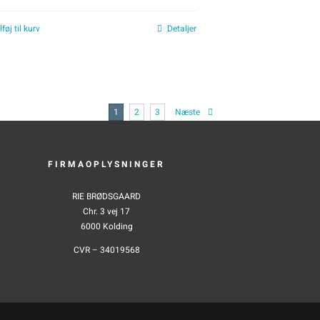
lføj til kurv
Detaljer
1
2
3
Næste
FIRMAOPLYSNINGER
RIE BRØDSGAARD
Chr. 3 vej 17
6000 Kolding
CVR – 34019568