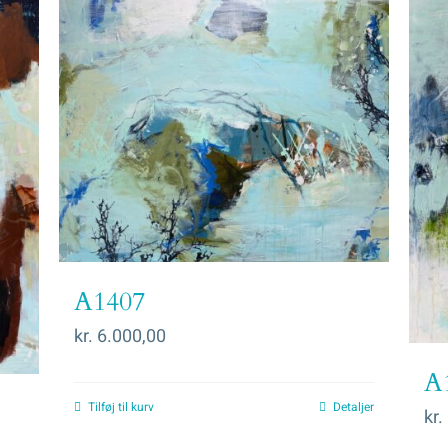
A1407
kr.
6.000,00
A
Tilføj til kurv
Detaljer
kr.