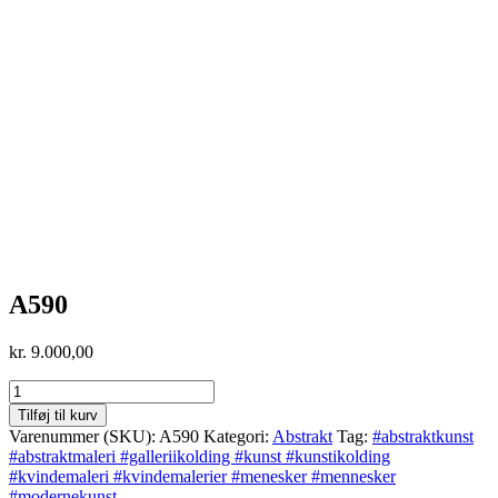
A590
kr.
9.000,00
A590
antal
Tilføj til kurv
Varenummer (SKU):
A590
Kategori:
Abstrakt
Tag:
#abstraktkunst
#abstraktmaleri #galleriikolding #kunst #kunstikolding
#kvindemaleri #kvindemalerier #menesker #mennesker
#modernekunst