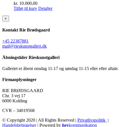
kr.
10.000,00
Tilføj til kurv
Detaljer
Close
×
product
quick
Kontakt Rie Brødsgaard
view
+45 22387881
mail@rieskunstgalleri.dk
Åbningstider Rieskunstgalleri
Galleriet er åbent onsdag 11-17 og søndag 11-15 eller efter aftale.
Firmaoplysninger
RIE BRØDSGAARD
Chr. 3 vej 17
6000 Kolding
CVR – 34019568
© Copyright 2020 | All Rights Reserved |
Privatlivspolitik
|
Handelsbetingelser
| Powered by
hey
kommunikation