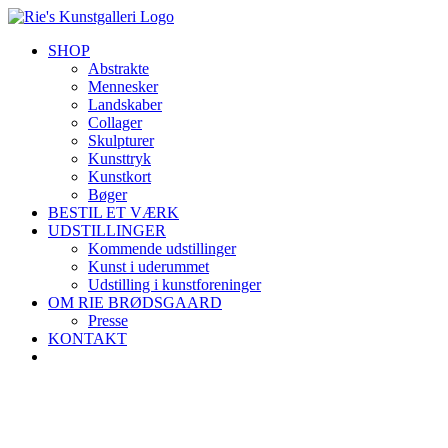
Skip
to
SHOP
content
Abstrakte
Mennesker
Landskaber
Collager
Skulpturer
Kunsttryk
Kunstkort
Bøger
BESTIL ET VÆRK
UDSTILLINGER
Kommende udstillinger
Kunst i uderummet
Udstilling i kunstforeninger
OM RIE BRØDSGAARD
Presse
KONTAKT