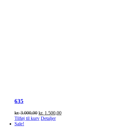
635
Den
Den
kr.
3.000,00
kr.
1.500,00
oprindelige
aktuelle
Tilføj til kurv
Detaljer
pris
pris
Sale!
var:
er:
kr. 3.000,00.
kr. 1.500,00.