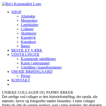
Skip
to
SHOP
content
Abstrakte
Mennesker
Landskaber
Collager
Skulpturer
Kunsttryk
Kunstkort
Bøger
BESTIL ET VÆRK
UDSTILLINGER
Kommende udstillinger
Kunst i uderummet
Udstilling i kunstforeninger
OM RIE BRØDSGAARD
Presse
KONTAKT
UNIKKE COLLAGER OG PAPIRVÆRKER
Det særlige ved collager er den historiefortælling, der opstår, når
mønstre, farver og fotografier møder hinanden. I mine collager
finder du ofte de samme motiver, som i mine malerier: det abstrakte,