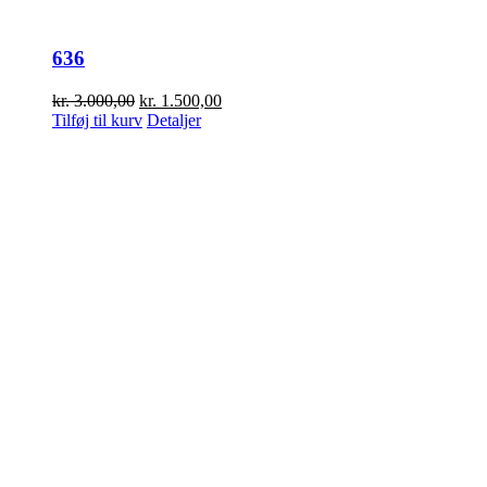
636
Den
Den
kr.
3.000,00
kr.
1.500,00
oprindelige
aktuelle
Tilføj til kurv
Detaljer
pris
pris
var:
er:
kr. 3.000,00.
kr. 1.500,00.