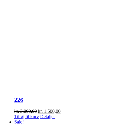
226
Den
Den
kr.
3.000,00
kr.
1.500,00
oprindelige
aktuelle
Tilføj til kurv
Detaljer
pris
pris
Sale!
var:
er:
kr. 3.000,00.
kr. 1.500,00.