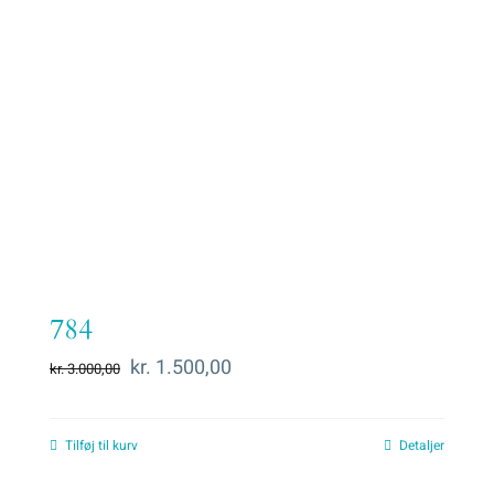
784
Den
Den
kr.
1.500,00
kr.
3.000,00
oprindelige
aktuelle
pris
pris
Tilføj til kurv
Detaljer
var:
er: