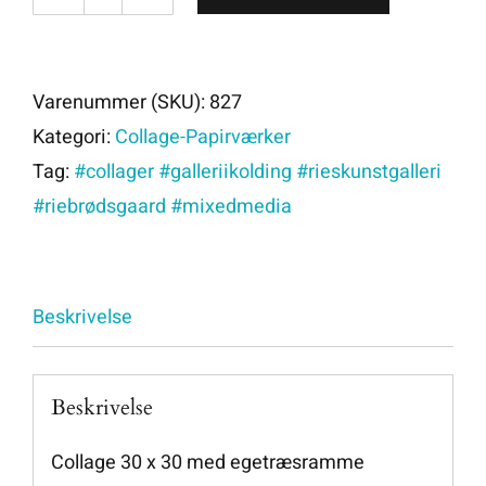
827
antal
Varenummer (SKU):
827
Kategori:
Collage-Papirværker
Tag:
#collager #galleriikolding #rieskunstgalleri
#riebrødsgaard #mixedmedia
Beskrivelse
Beskrivelse
Collage 30 x 30 med egetræsramme