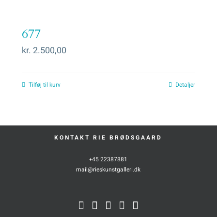
677
kr.
2.500,00
Tilføj til kurv
Detaljer
KONTAKT RIE BRØDSGAARD
+45 22387881
mail@rieskunstgalleri.dk