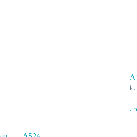
A
kr.
Ti
A524
aljer