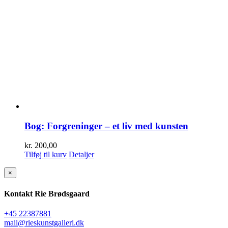
Bog: Forgreninger – et liv med kunsten
kr.
200,00
Tilføj til kurv
Detaljer
Close
×
product
quick
Kontakt Rie Brødsgaard
view
+45 22387881
mail@rieskunstgalleri.dk