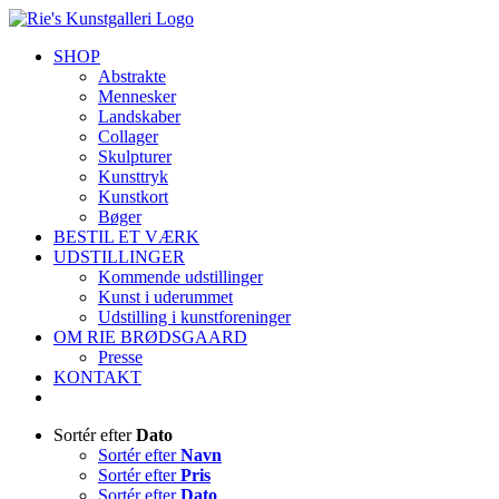
Skip
to
SHOP
content
Abstrakte
Mennesker
Landskaber
Collager
Skulpturer
Kunsttryk
Kunstkort
Bøger
BESTIL ET VÆRK
UDSTILLINGER
Kommende udstillinger
Kunst i uderummet
Udstilling i kunstforeninger
OM RIE BRØDSGAARD
Presse
KONTAKT
Sortér efter
Dato
Sortér efter
Navn
Sortér efter
Pris
Sortér efter
Dato