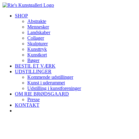
Skip
to
SHOP
content
Abstrakte
Mennesker
Landskaber
Collager
Skulpturer
Kunsttryk
Kunstkort
Bøger
BESTIL ET VÆRK
UDSTILLINGER
Kommende udstillinger
Kunst i uderummet
Udstilling i kunstforeninger
OM RIE BRØDSGAARD
Presse
KONTAKT