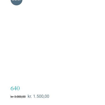
640
Den
Den
kr.
1.500,00
kr.
3.000,00
oprindelige
aktuelle