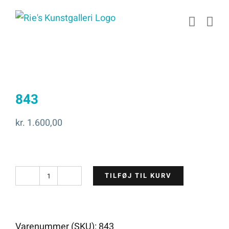
Skip
to
content
843
kr.
1.600,00
TILFØJ TIL KURV
843
antal
Varenummer (SKU):
843