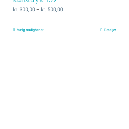
Prisinterval:
kr.
300,00
–
kr.
500,00
kr. 300,00
til
Vælg muligheder
Detaljer
kr. 500,00