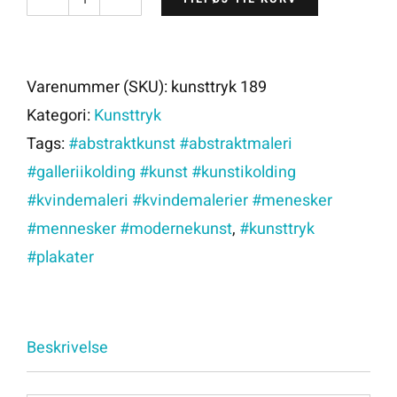
kunsttryk
189
antal
Varenummer (SKU):
kunsttryk 189
Kategori:
Kunsttryk
Tags:
#abstraktkunst #abstraktmaleri
#galleriikolding #kunst #kunstikolding
#kvindemaleri #kvindemalerier #menesker
#mennesker #modernekunst
,
#kunsttryk
#plakater
Beskrivelse