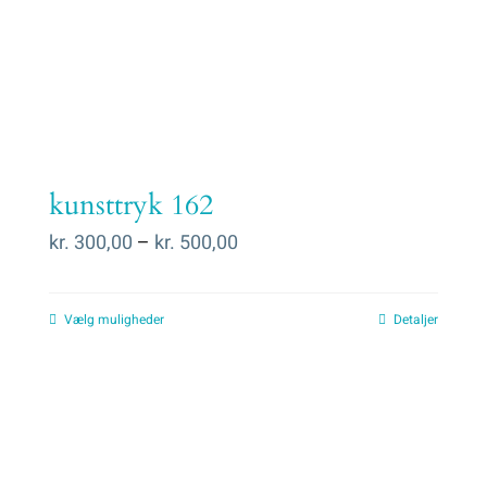
kunsttryk 162
Prisinterval:
kr.
300,00
–
kr.
500,00
kr. 300,00
til
Vælg muligheder
Detaljer
kr. 500,00