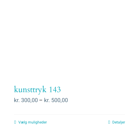
kunsttryk 143
Prisinterval:
kr.
300,00
–
kr.
500,00
kr. 300,00
til
Vælg muligheder
Detaljer
kr. 500,00