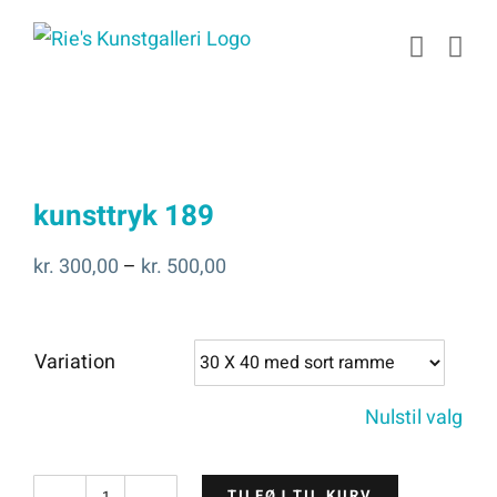
Skip
to
content
kunsttryk 189
Prisinterval:
kr.
300,00
–
kr.
500,00
kr. 300,00
til
Variation
kr. 500,00
Nulstil valg
TILFØJ TIL KURV