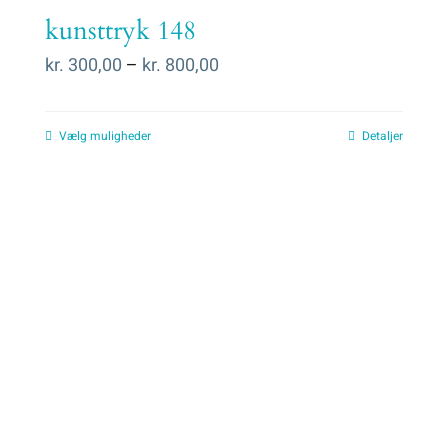
kunsttryk 148
Prisinterval:
kr.
300,00
–
kr.
800,00
kr. 300,00
til
Vælg muligheder
Detaljer
kr. 800,00