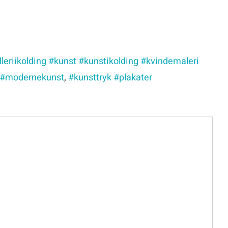
leriikolding #kunst #kunstikolding #kvindemaleri
 #modernekunst
,
#kunsttryk #plakater