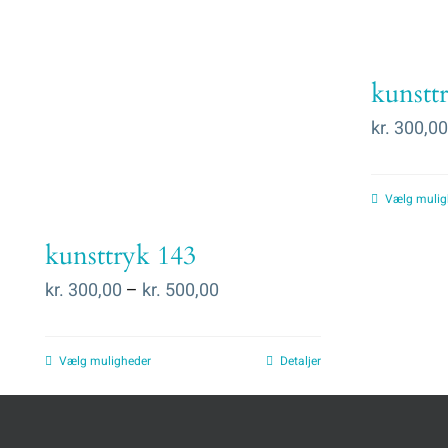
kunstt
kr.
300,00
Vælg mulig
kunsttryk 143
Prisinterval:
kr.
300,00
–
kr.
500,00
kr. 300,00
til
Vælg muligheder
Detaljer
kr. 500,00