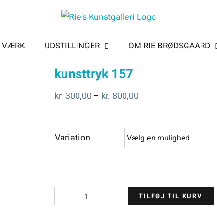
T VÆRK
UDSTILLINGER
OM RIE BRØDSGAARD
kunsttryk 157
Prisinterval:
kr.
300,00
–
kr.
800,00
kr. 300,00
til
Variation
kr. 800,00
TILFØJ TIL KURV
kunsttryk