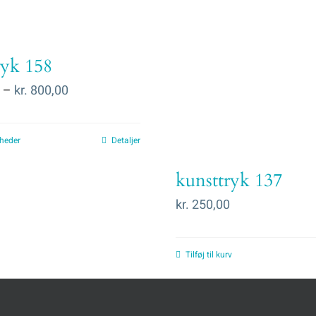
ryk 158
Prisinterval:
–
kr.
800,00
kr. 300,00
til
heder
Detaljer
kr. 800,00
kunsttryk 137
kr.
250,00
Tilføj til kurv