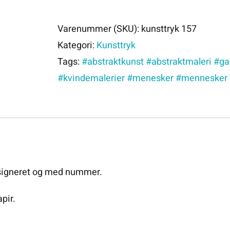
157
antal
Varenummer (SKU):
kunsttryk 157
Kategori:
Kunsttryk
Tags:
#abstraktkunst #abstraktmaleri #gal
#kvindemalerier #menesker #mennesker
 signeret og med nummer.
apir.