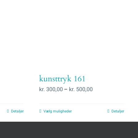
kunsttryk 161
Prisinterval:
kr.
300,00
–
kr.
500,00
kr. 300,00
til
Vælg muligheder
Detaljer
Detaljer
kr. 500,00