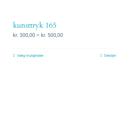
kunsttryk 165
Prisinterval:
kr.
300,00
–
kr.
500,00
kr. 300,00
til
Vælg muligheder
Detaljer
kr. 500,00