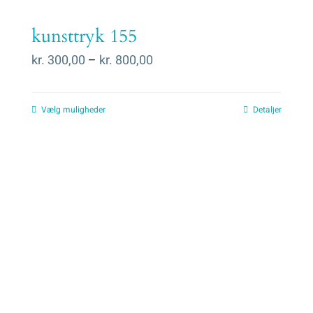
kunsttryk 155
Prisinterval:
kr.
300,00
–
kr.
800,00
kr. 300,00
til
Vælg muligheder
Detaljer
kr. 800,00