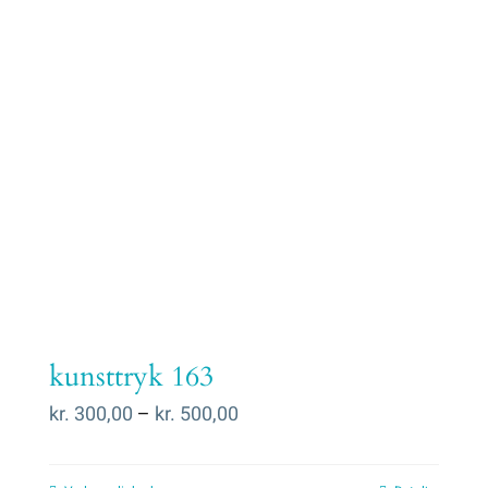
kunsttryk 163
Prisinterval:
kr.
300,00
–
kr.
500,00
kr. 300,00
til