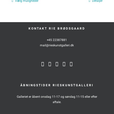
Vælg muligheder
Detaljer
kr. 500,00
KONTAKT RIE BRØDSGAARD
+45 22387881
mail@rieskunstgalleri.dk
ÅBNINGSTIDER RIESKUNSTGALLERI
Galleriet er åbent onsdag 11-17 og søndag 11-15 eller efter
aftale.