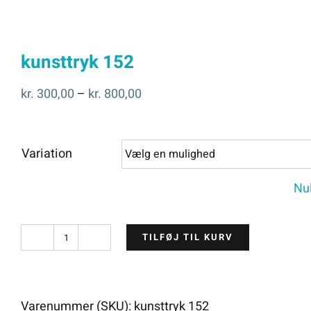
kunsttryk 152
Prisinterval:
kr.
300,00
–
kr.
800,00
kr. 300,00
til
Variation
kr. 800,00
Nul
TILFØJ TIL KURV
kunsttryk
152
antal
Varenummer (SKU):
kunsttryk 152