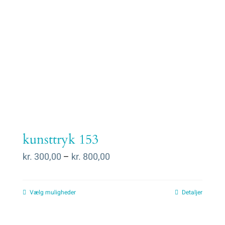
kunsttryk 153
Prisinterval:
kr.
300,00
–
kr.
800,00
kr. 300,00
til
Vælg muligheder
Detaljer
kr. 800,00