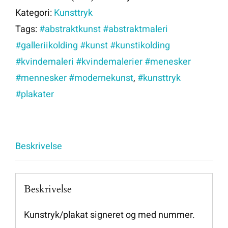
Kategori:
Kunsttryk
Tags:
#abstraktkunst #abstraktmaleri
#galleriikolding #kunst #kunstikolding
#kvindemaleri #kvindemalerier #menesker
#mennesker #modernekunst
,
#kunsttryk
#plakater
Beskrivelse
Beskrivelse
Kunstryk/plakat signeret og med nummer.