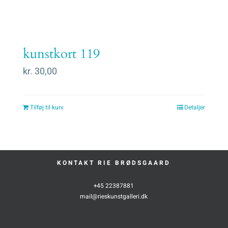
kunstkort 119
kr.
30,00
Tilføj til kurv
Detaljer
KONTAKT RIE BRØDSGAARD
+45 22387881
mail@rieskunstgalleri.dk