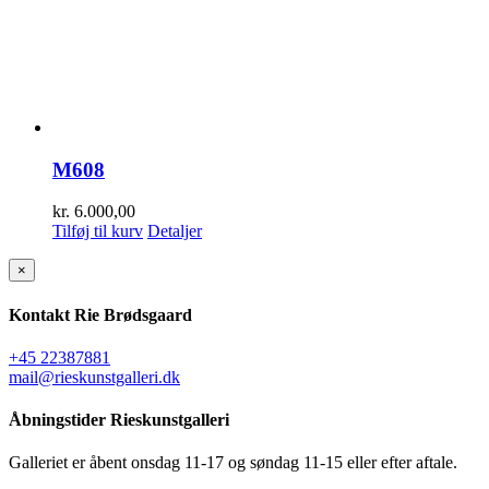
M608
kr.
6.000,00
Tilføj til kurv
Detaljer
Close
×
product
quick
Kontakt Rie Brødsgaard
view
+45 22387881
mail@rieskunstgalleri.dk
Åbningstider Rieskunstgalleri
Galleriet er åbent onsdag 11-17 og søndag 11-15 eller efter aftale.