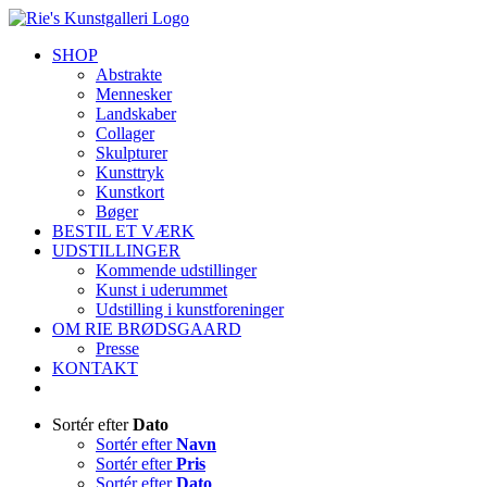
Skip
to
SHOP
content
Abstrakte
Mennesker
Landskaber
Collager
Skulpturer
Kunsttryk
Kunstkort
Bøger
BESTIL ET VÆRK
UDSTILLINGER
Kommende udstillinger
Kunst i uderummet
Udstilling i kunstforeninger
OM RIE BRØDSGAARD
Presse
KONTAKT
Sortér efter
Dato
Sortér efter
Navn
Sortér efter
Pris
Sortér efter
Dato