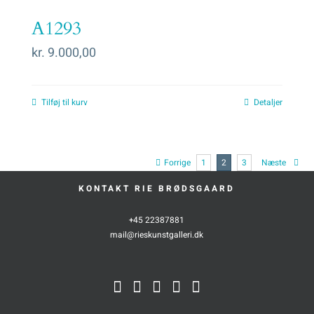
A1293
kr.
9.000,00
Tilføj til kurv
Detaljer
Forrige
1
2
3
Næste
KONTAKT RIE BRØDSGAARD
+45 22387881
mail@rieskunstgalleri.dk