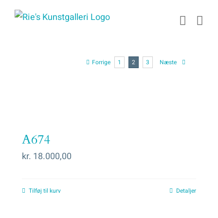
Skip
to
content
Forrige
1
2
3
Næste
A674
kr.
18.000,00
Tilføj til kurv
Detaljer