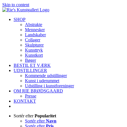
Skip to content
SHOP
Abstrakte
Mennesker
Landskaber
Collager
Skulpturer
Kunsttryk
Kunstkort
Bøger
BESTIL ET VÆRK
UDSTILLINGER
Kommende udstillinger
Kunst i uderummet
Udstilling i kunstforeninger
OM RIE BRØDSGAARD
Presse
KONTAKT
Sortér efter
Popularitet
Sortér efter
Navn
Sortér efter
Pris